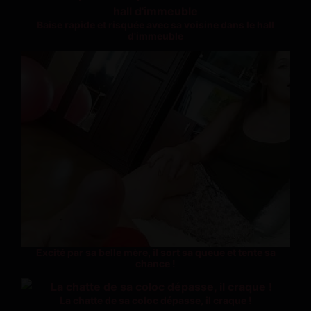
Baise rapide et risquée avec sa voisine dans le hall
d'immeuble
Excité par sa belle mère, il sort sa queue et tente sa
chance !
La chatte de sa coloc dépasse, il craque !