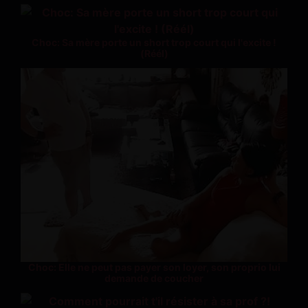
Choc: Sa mère porte un short trop court qui l'excite !
(Réél)
Choc: Elle ne peut pas payer son loyer, son proprio lui
demande de coucher