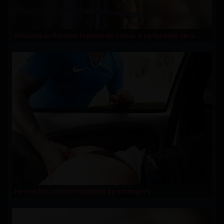
Rihanna enflamme la piste de danse à ce festival de la ..
He lets his wife be fingered by strangers