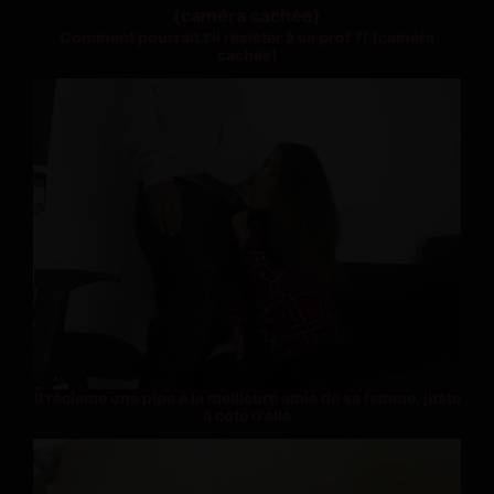
Comment pourrait t'il résister à sa prof ?! (caméra
cachée)
Il réclame une pipe à la meilleure amie de sa femme, juste
à coté d'elle